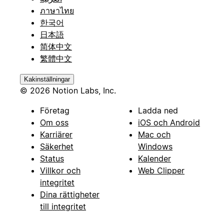
ภาษาไทย
한국어
日本語
简体中文
繁體中文
Kakinställningar
© 2026 Notion Labs, Inc.
Företag
Ladda ned
Om oss
iOS och Android
Karriärer
Mac och
Säkerhet
Windows
Status
Kalender
Villkor och
Web Clipper
integritet
Dina rättigheter
till integritet