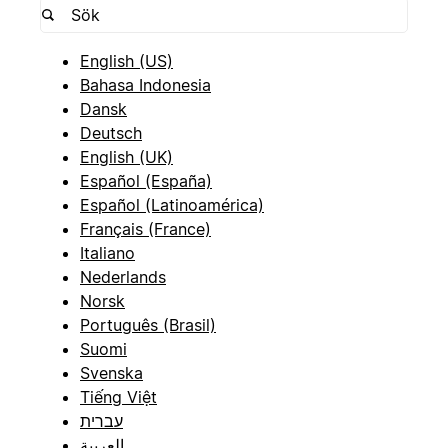
English (US)
Bahasa Indonesia
Dansk
Deutsch
English (UK)
Español (España)
Español (Latinoamérica)
Français (France)
Italiano
Nederlands
Norsk
Português (Brasil)
Suomi
Svenska
Tiếng Việt
עברית
العربية