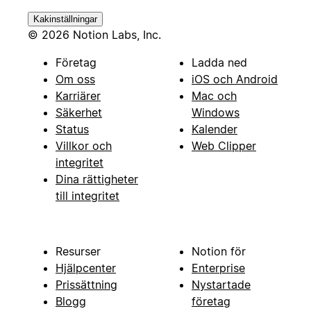
Kakinställningar
© 2026 Notion Labs, Inc.
Företag
Ladda ned
Om oss
iOS och Android
Karriärer
Mac och
Säkerhet
Windows
Status
Kalender
Villkor och
Web Clipper
integritet
Dina rättigheter
till integritet
Resurser
Notion för
Hjälpcenter
Enterprise
Prissättning
Nystartade
Blogg
företag