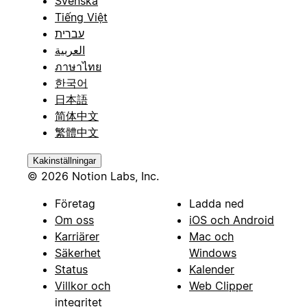
Svenska
Tiếng Việt
עברית
العربية
ภาษาไทย
한국어
日本語
简体中文
繁體中文
Kakinställningar
© 2026 Notion Labs, Inc.
Företag
Ladda ned
Om oss
iOS och Android
Karriärer
Mac och
Säkerhet
Windows
Status
Kalender
Villkor och
Web Clipper
integritet