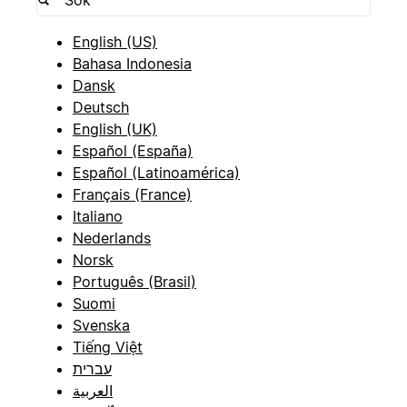
English (US)
Bahasa Indonesia
Dansk
Deutsch
English (UK)
Español (España)
Español (Latinoamérica)
Français (France)
Italiano
Nederlands
Norsk
Português (Brasil)
Suomi
Svenska
Tiếng Việt
עברית
العربية