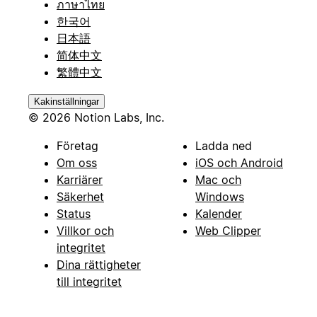
ภาษาไทย
한국어
日本語
简体中文
繁體中文
Kakinställningar
© 2026 Notion Labs, Inc.
Företag
Ladda ned
Om oss
iOS och Android
Karriärer
Mac och
Säkerhet
Windows
Status
Kalender
Villkor och
Web Clipper
integritet
Dina rättigheter
till integritet