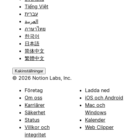
Tiếng Việt
עברית
العربية
ภาษาไทย
한국어
日本語
简体中文
繁體中文
Kakinställningar
© 2026 Notion Labs, Inc.
Företag
Ladda ned
Om oss
iOS och Android
Karriärer
Mac och
Säkerhet
Windows
Status
Kalender
Villkor och
Web Clipper
integritet