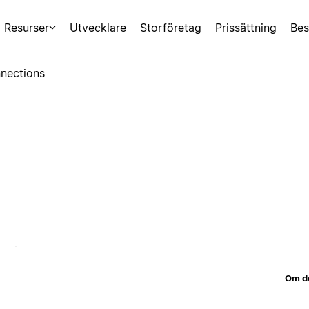
Resurser
Utvecklare
Storföretag
Prissättning
Bes
nections
Om d