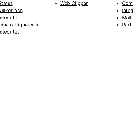
Status
Web Clipper
Com
Villkor och
Inte
integritet
Mall
Dina rättigheter till
Part
integritet