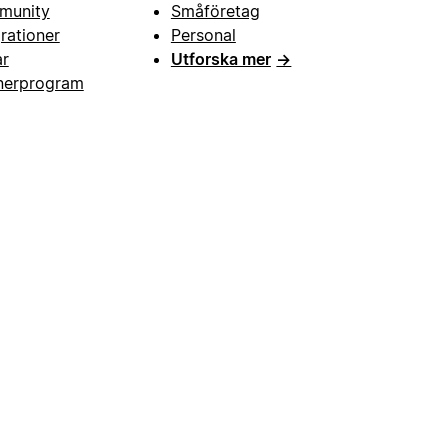
munity
Småföretag
grationer
Personal
ar
Utforska mer
→
nerprogram