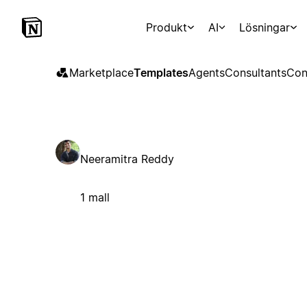
Produkt
AI
Lösningar
Marketplace
Templates
Agents
Consultants
Con
Neeramitra Reddy
1 mall