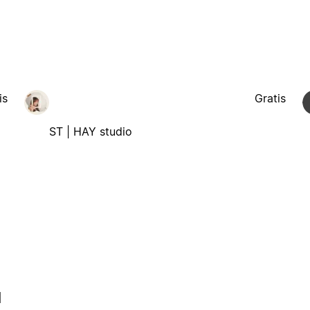
is
Gratis
ST | HAY studio
l