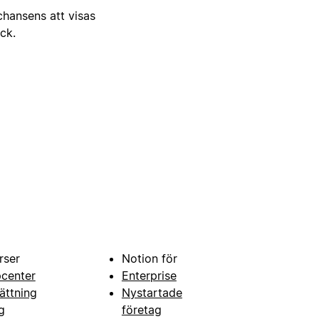
 chansens att visas
ick.
rser
Notion för
pcenter
Enterprise
ättning
Nystartade
g
företag