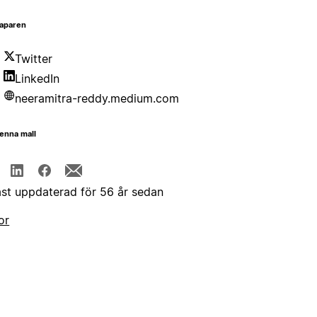
aparen
Twitter
LinkedIn
neeramitra-reddy.medium.com
enna mall
st uppdaterad för 56 år sedan
or