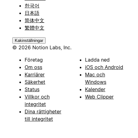
한국어
日本語
简体中文
繁體中文
Kakinställningar
© 2026 Notion Labs, Inc.
Företag
Ladda ned
Om oss
iOS och Android
Karriärer
Mac och
Säkerhet
Windows
Status
Kalender
Villkor och
Web Clipper
integritet
Dina rättigheter
till integritet