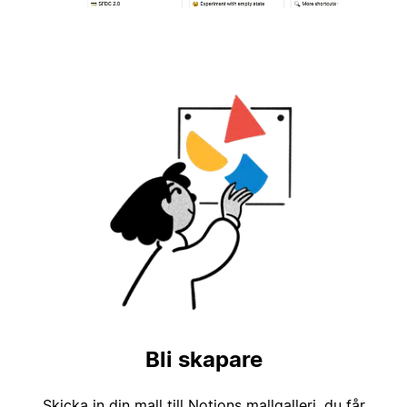
Bli skapare
Skicka in din mall till Notions mallgalleri, du får