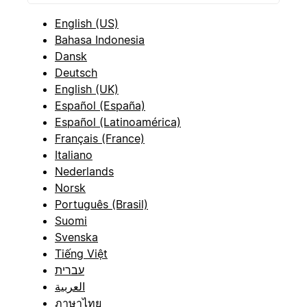
English (US)
Bahasa Indonesia
Dansk
Deutsch
English (UK)
Español (España)
Español (Latinoamérica)
Français (France)
Italiano
Nederlands
Norsk
Português (Brasil)
Suomi
Svenska
Tiếng Việt
עברית
العربية
ภาษาไทย