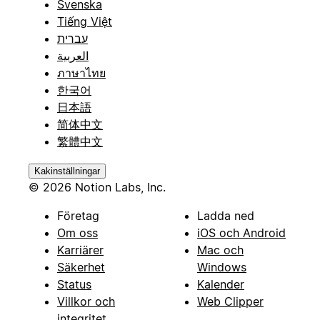
Svenska
Tiếng Việt
עברית
العربية
ภาษาไทย
한국어
日本語
简体中文
繁體中文
Kakinställningar
© 2026 Notion Labs, Inc.
Företag
Ladda ned
Om oss
iOS och Android
Karriärer
Mac och
Säkerhet
Windows
Status
Kalender
Villkor och
Web Clipper
integritet