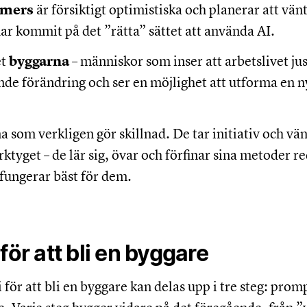
mers
är försiktigt optimistiska och planerar att vänta
har kommit på det ”rätta” sättet att använda AI.
et
byggarna
– människor som inser att arbetslivet j
de förändring och ser en möjlighet att utforma en n
 som verkligen gör skillnad. De tar initiativ och vän
ktyget – de lär sig, övar och förfinar sina metoder re
fungerar bäst för dem.
för att bli en byggare
 för att bli en byggare kan delas upp i tre steg: pro