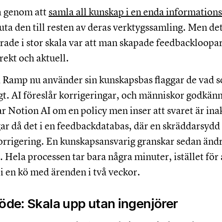
a genom att
samla all kunskap i en enda informations
uta den till resten av deras verktygssamling. Men de
erade i stor skala var att man skapade feedbackloopar 
ekt och aktuell.
 Ramp nu använder sin kunskapsbas flaggar de vad 
tigt. AI föreslår korrigeringar, och människor godkä
ar Notion AI om en policy men inser att svaret är inak
ar då det i en feedbackdatabas, där en skräddarsydd
orrigering. En kunskapsansvarig granskar sedan änd
. Hela processen tar bara några minuter, istället för 
i en kö med ärenden i två veckor.
löde: Skala upp utan ingenjörer