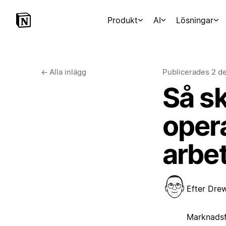
Produkt
AI
Lösningar
←
Alla inlägg
Publicerades
2 d
Så s
opera
arbe
Efter
Drew
Marknadsf