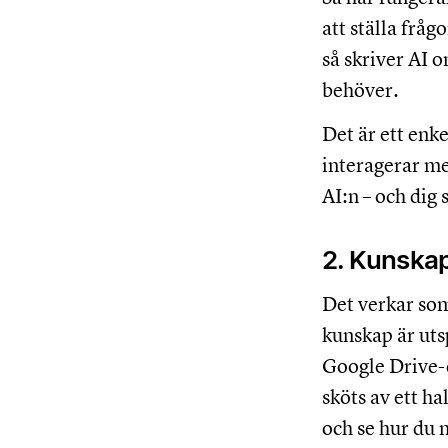
att ställa frågo
så skriver AI o
behöver.
Det är ett enk
interagerar med
AI:n – och dig s
2. Kunska
Det verkar som
kunskap är uts
Google Drive-
sköts av ett ha
och se hur du 