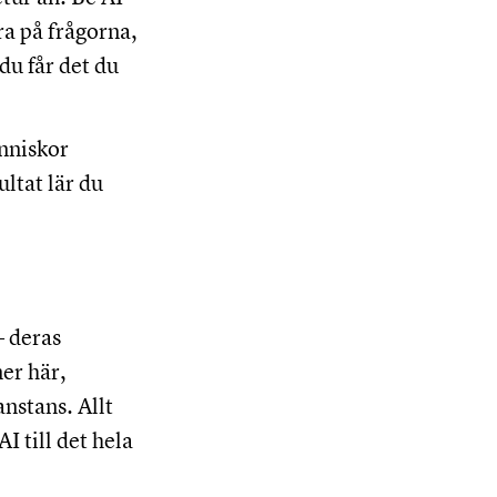
ra på frågorna,
 du får det du
änniskor
ultat lär du
– deras
er här,
nstans. Allt
I till det hela