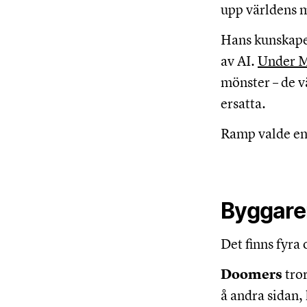
upp världens m
Hans kunskaper
av AI.
Under M
mönster – de vä
ersatta.
Ramp valde en
Byggare
Det finns fyra 
Doomers
tror
å andra sidan,