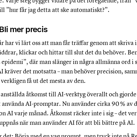
. Varje steg bygger vidare på det föregående, från ”va
ill ”hur får jag detta att ske automatiskt?”.
Bli mer precis
har vi lärt oss att man får träffar genom att skriva 
drar, klickar och hittar till slut det du behöver. Ben
 epidemi”, där man slänger in några allmänna ord i s
AI kräver det motsatta – man behöver precision, s
t verkligen få ut det mesta av den.
nställda åtkomst till AI-verktyg överallt och gjorde 
tt använda AI-promptar. Nu använder cirka 90 % av 
on AI varje månad. Åtkomst räcker inte i sig – det ver
ppnås när man använder AI för att bli bättre på AI.
r det: Börja med en vag prompt, men tryck inte på Re