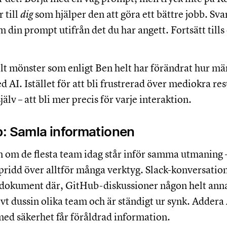
r till
dig
som hjälper den att göra ett bättre jobb. Sva
m din prompt utifrån det du har angett. Fortsätt tills
elt mönster som enligt Ben helt har förändrat hur m
 AI. Istället för att bli frustrerad över mediokra res
jälv – att bli mer precis för varje interaktion.
p: Samla informationen
 om de flesta team idag står inför samma utmaning 
pridd över alltför många verktyg. Slack-konversation
dokument där, GitHub-diskussioner någon helt anna
lvt dussin olika team och är ständigt ur synk. Addera A
med säkerhet får föråldrad information.