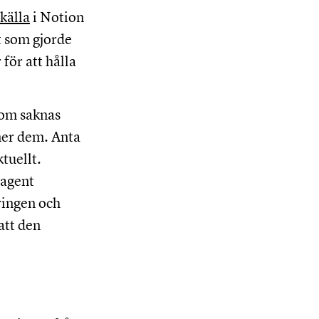
källa
i Notion
t som gjorde
för att hålla
som saknas
nner dem. Anta
tuellt.
 agent
ringen och
att den