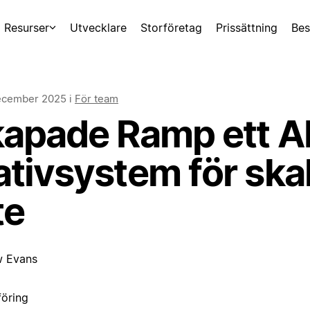
Resurser
Utvecklare
Storföretag
Prissättning
Bes
ecember 2025
i
För team
kapade Ramp ett A
tivsystem för ska
te
 Evans
öring