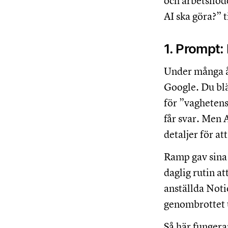
och arbetsflöde
AI ska göra?” t
1. Prompt: 
Under många år 
Google. Du bläd
för ”vaghetens
får svar. Men 
detaljer för at
Ramp gav sina a
daglig rutin a
anställda Noti
genombrottet u
Så här fungera