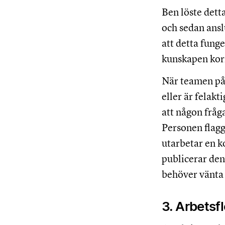
Ben löste dett
och sedan ansl
att detta fung
kunskapen korr
När teamen på
eller är felak
att någon fråg
Personen flagg
utarbetar en k
publicerar den
behöver vänta 
3. Arbetsf