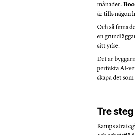
månader.
Boo
år tills någon 
Och så finns d
en grundläggan
sitt yrke.
Det är byggarna
perfekta AI-ver
skapa det som 
Tre steg 
Ramps strategi