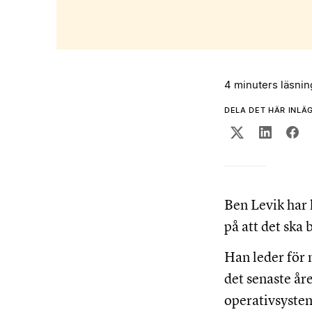
4 minuters läsnin
DELA DET HÄR INLÄ
Ben Levik har l
på att det ska b
Han leder för
det senaste åre
operativsystem