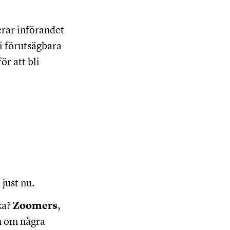
rar införandet
i förutsägbara
ör att bli
 just nu.
ka?
Zoomers
,
em om några