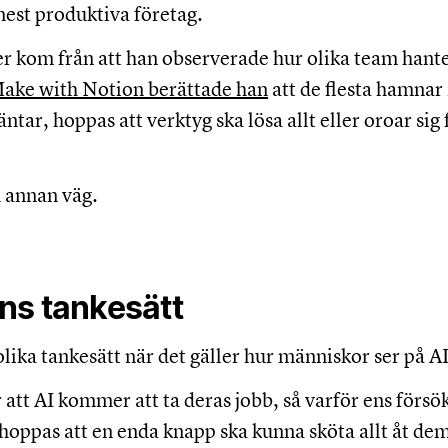
est produktiva företag.
 kom från att han observerade hur olika team hante
ake with Notion berättade han
att de flesta hamnar 
ntar, hoppas att verktyg ska lösa allt eller oroar sig f
 annan väg.
ns tankesätt
olika tankesätt när det gäller hur människor ser på AI
 att AI kommer att ta deras jobb, så varför ens försö
 hoppas att en enda knapp ska kunna sköta allt åt d