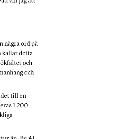
d vill jag att
in några ord på
 kallar detta
ökfältet och
ammanhang och
det till en
deras 1 200
kliga
tur än. Be AI