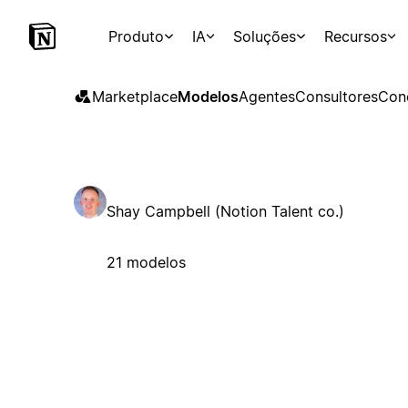
Produto
IA
Soluções
Recursos
Marketplace
Modelos
Agentes
Consultores
Con
Shay Campbell (Notion Talent co.)
21 modelos