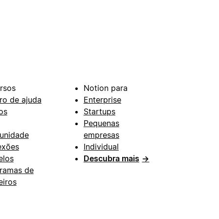
rsos
Notion para
ro de ajuda
Enterprise
os
Startups
Pequenas
unidade
empresas
exões
Individual
los
Descubra mais
→
ramas de
eiros