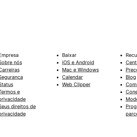
Empresa
Baixar
Recu
Sobre nós
iOS e Android
Cent
Carreiras
Mac e Windows
Preç
Segurança
Calendar
Blog
Status
Web Clipper
Com
Termos e
Con
privacidade
Mode
Seus direitos de
Prog
privacidade
parc