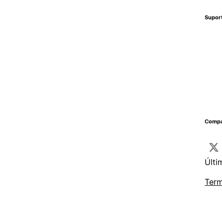
Supor
Compa
Últi
Term