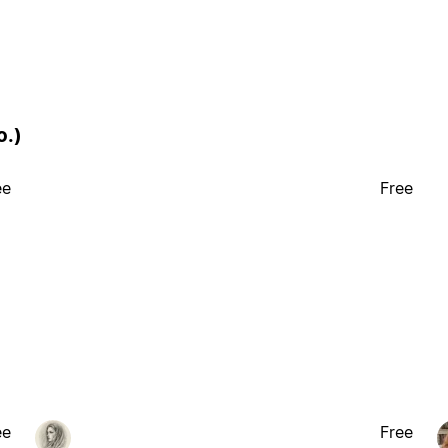
o.)
ee
Free
ee
Free