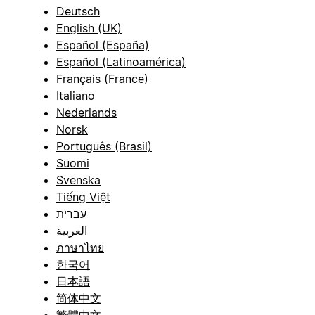
Deutsch
English (UK)
Español (España)
Español (Latinoamérica)
Français (France)
Italiano
Nederlands
Norsk
Português (Brasil)
Suomi
Svenska
Tiếng Việt
עברית
العربية
ภาษาไทย
한국어
日本語
简体中文