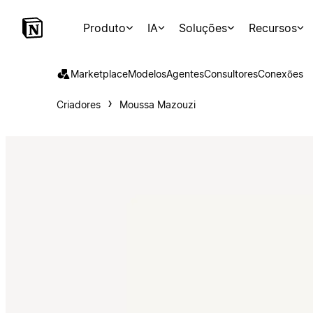
Produto
IA
Soluções
Recursos
Marketplace
Modelos
Agentes
Consultores
Conexões
Criadores
Moussa Mazouzi