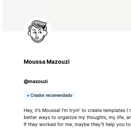
Moussa Mazouzi
@mazouzi
Criador recomendado
Hey, it’s Moussa! I’m tryin’ to create templates I
better ways to organize my thoughts, my life, a
If they worked for me, maybe they’ll help you to