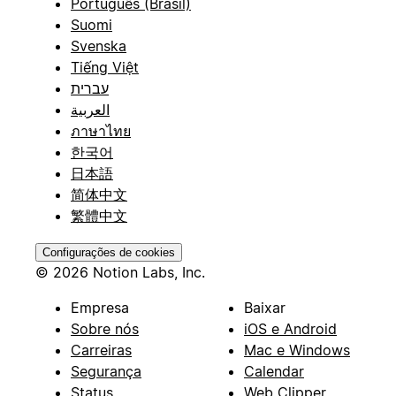
Português (Brasil)
Suomi
Svenska
Tiếng Việt
עברית
العربية
ภาษาไทย
한국어
日本語
简体中文
繁體中文
Configurações de cookies
© 2026 Notion Labs, Inc.
Empresa
Baixar
Sobre nós
iOS e Android
Carreiras
Mac e Windows
Segurança
Calendar
Status
Web Clipper