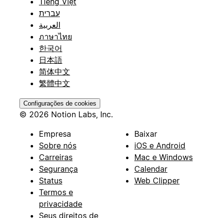
Tiếng Việt
עברית
العربية
ภาษาไทย
한국어
日本語
简体中文
繁體中文
Configurações de cookies
© 2026 Notion Labs, Inc.
Empresa
Baixar
Sobre nós
iOS e Android
Carreiras
Mac e Windows
Segurança
Calendar
Status
Web Clipper
Termos e
privacidade
Seus direitos de