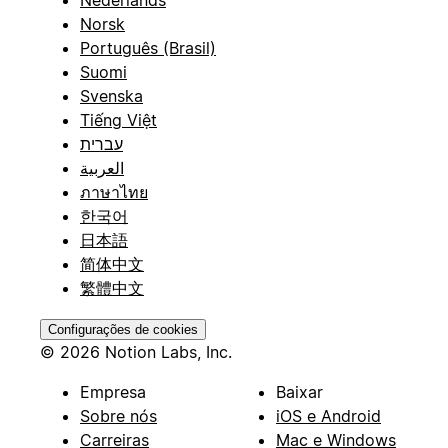
Nederlands
Norsk
Português (Brasil)
Suomi
Svenska
Tiếng Việt
עברית
العربية
ภาษาไทย
한국어
日本語
简体中文
繁體中文
Configurações de cookies
© 2026 Notion Labs, Inc.
Empresa
Baixar
Sobre nós
iOS e Android
Carreiras
Mac e Windows