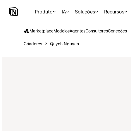
Produto
IA
Soluções
Recursos
Marketplace
Modelos
Agentes
Consultores
Conexões
Criadores
Quynh Nguyen