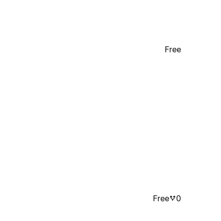
Free
Free
0