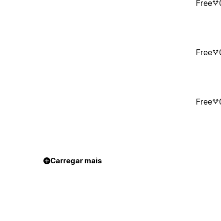
Free
Free
Free
Carregar mais