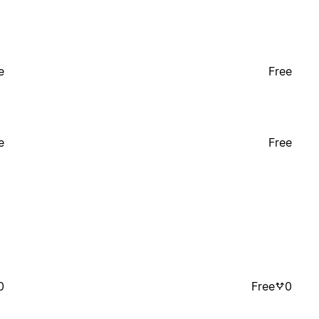
e
Free
e
Free
0
Free
0