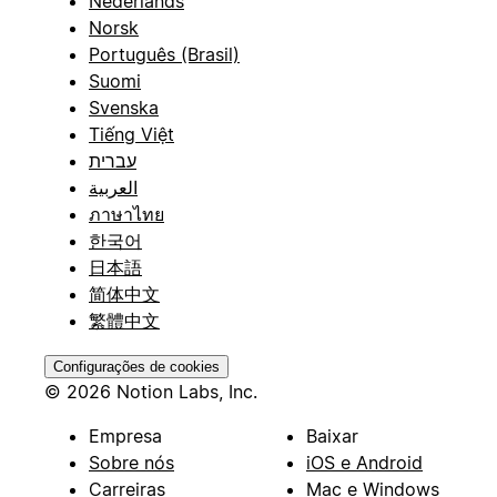
Nederlands
Norsk
Português (Brasil)
Suomi
Svenska
Tiếng Việt
עברית
العربية
ภาษาไทย
한국어
日本語
简体中文
繁體中文
Configurações de cookies
© 2026 Notion Labs, Inc.
Empresa
Baixar
Sobre nós
iOS e Android
Carreiras
Mac e Windows