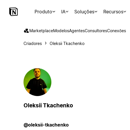
Produto
IA
Soluções
Recursos
Marketplace
Modelos
Agentes
Consultores
Conexões
Criadores
Oleksii Tkachenko
Oleksii Tkachenko
@oleksii-tkachenko