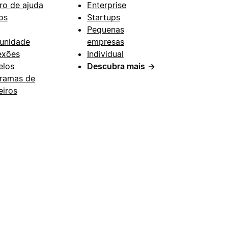
ro de ajuda
Enterprise
os
Startups
Pequenas
unidade
empresas
exões
Individual
los
Descubra mais
→
ramas de
eiros