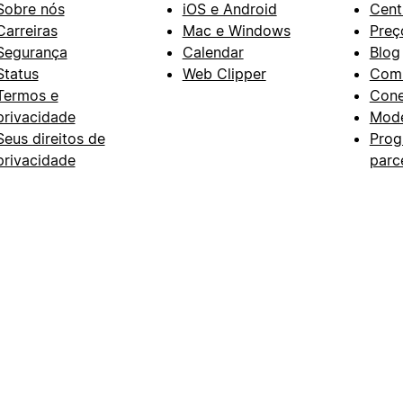
Sobre nós
iOS e Android
Cent
Carreiras
Mac e Windows
Preç
Segurança
Calendar
Blog
Status
Web Clipper
Com
Termos e
Con
privacidade
Mode
Seus direitos de
Prog
privacidade
parc