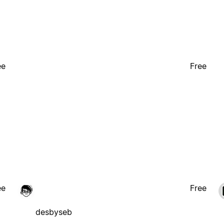
ee
Free
ee
Free
desbyseb