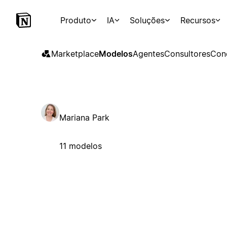
Produto
IA
Soluções
Recursos
Marketplace
Modelos
Agentes
Consultores
Con
Mariana Park
11 modelos