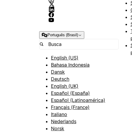
Português (Brasil)
English (US)
Bahasa Indonesia
Dansk
Deutsch
English (UK)
Español (España)
Español (Latinoamérica)
Français (France)
Italiano
Nederlands
Norsk