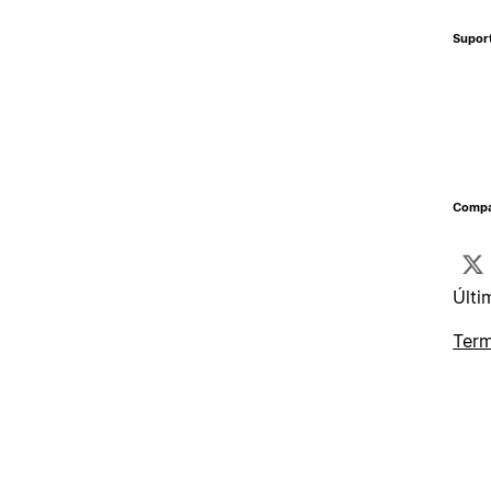
Supor
Compa
Últi
Term