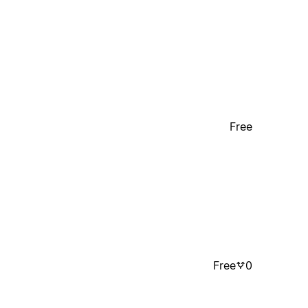
Free
Free
0