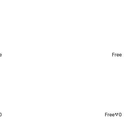
e
Free
0
Free
0