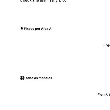
Check the link in my bio.
Fixado por Aída A
Fre
Todos os modelos
Free