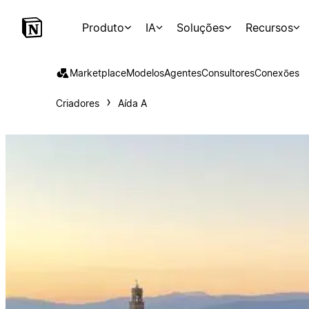
Produto
IA
Soluções
Recursos
Marketplace
Modelos
Agentes
Consultores
Conexões
Criadores
Aída A