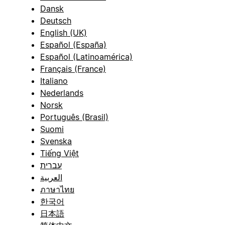
Dansk
Deutsch
English (UK)
Español (España)
Español (Latinoamérica)
Français (France)
Italiano
Nederlands
Norsk
Português (Brasil)
Suomi
Svenska
Tiếng Việt
עברית
العربية
ภาษาไทย
한국어
日本語