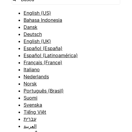
English (US)
Bahasa Indonesia
Dansk
Deutsch
English (UK)
Español (España)
Español (Latinoamérica)
Français (France)
Italiano
Nederlands
Norsk
Português (Brasil)
Suomi
Svenska
Tiếng Việt
עברית
العربية