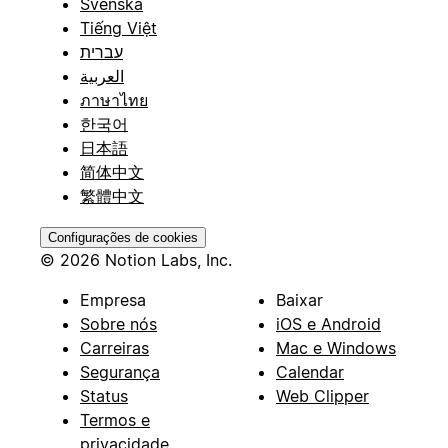
Svenska
Tiếng Việt
עברית
العربية
ภาษาไทย
한국어
日本語
简体中文
繁體中文
Configurações de cookies
© 2026 Notion Labs, Inc.
Empresa
Baixar
Sobre nós
iOS e Android
Carreiras
Mac e Windows
Segurança
Calendar
Status
Web Clipper
Termos e
privacidade