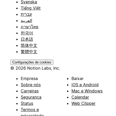
Svenska
Tiếng Việt
עברית
العربية
ภาษาไทย
한국어
日本語
简体中文
繁體中文
Configurações de cookies
© 2026 Notion Labs, Inc.
Empresa
Baixar
Sobre nós
iOS e Android
Carreiras
Mac e Windows
Segurança
Calendar
Status
Web Clipper
Termos e
privacidade