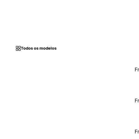
Todos os modelos
F
F
F