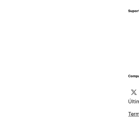
Supor
Compa
Últi
Term