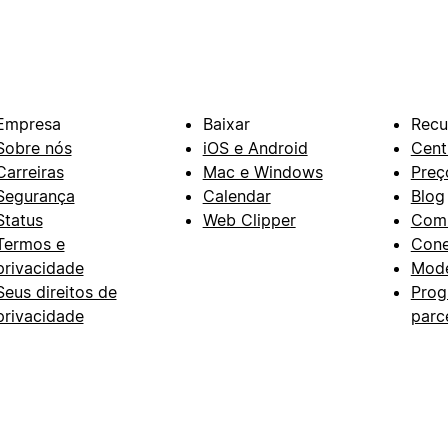
Empresa
Baixar
Recu
Sobre nós
iOS e Android
Cent
Carreiras
Mac e Windows
Preç
Segurança
Calendar
Blog
Status
Web Clipper
Com
Termos e
Con
privacidade
Mode
Seus direitos de
Prog
privacidade
parc