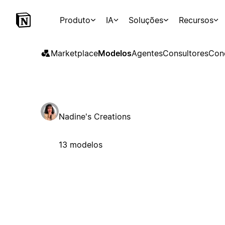
Produto
IA
Soluções
Recursos
Marketplace
Modelos
Agentes
Consultores
Con
Nadine's Creations
13 modelos