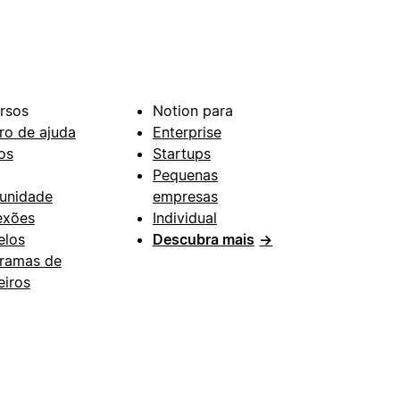
rsos
Notion para
ro de ajuda
Enterprise
os
Startups
Pequenas
unidade
empresas
exões
Individual
los
Descubra mais
→
ramas de
eiros