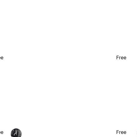
ee
Free
ee
Free