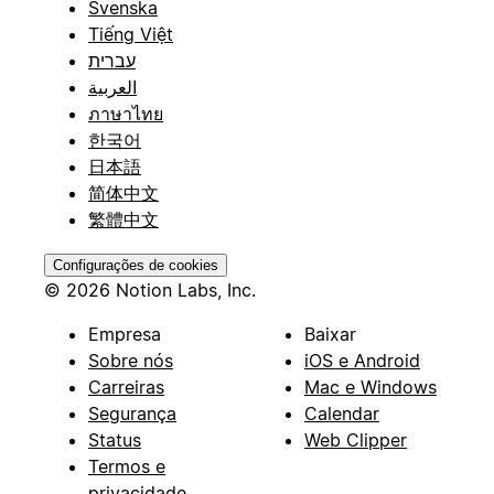
Svenska
Tiếng Việt
עברית
العربية
ภาษาไทย
한국어
日本語
简体中文
繁體中文
Configurações de cookies
© 2026 Notion Labs, Inc.
Empresa
Baixar
Sobre nós
iOS e Android
Carreiras
Mac e Windows
Segurança
Calendar
Status
Web Clipper
Termos e
privacidade