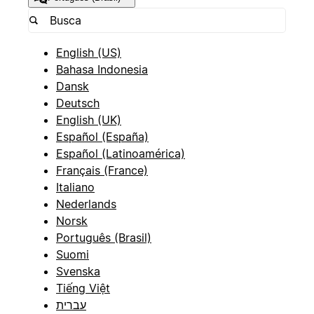
English (US)
Bahasa Indonesia
Dansk
Deutsch
English (UK)
Español (España)
Español (Latinoamérica)
Français (France)
Italiano
Nederlands
Norsk
Português (Brasil)
Suomi
Svenska
Tiếng Việt
עברית