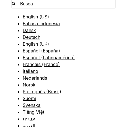
English (US)
Bahasa Indonesia
Dansk
Deutsch
English (UK)
Español (España)
Español (Latinoamérica)
Français (France)
Italiano
Nederlands
Norsk
Português (Brasil)
Suomi
Svenska
Tiếng Việt
עברית
العربية