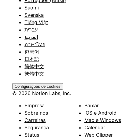
Português (Brasil)
Suomi
Svenska
Tiếng Việt
עברית
العربية
ภาษาไทย
한국어
日本語
简体中文
繁體中文
Configurações de cookies
© 2026 Notion Labs, Inc.
Empresa
Baixar
Sobre nós
iOS e Android
Carreiras
Mac e Windows
Segurança
Calendar
Status
Web Clipper