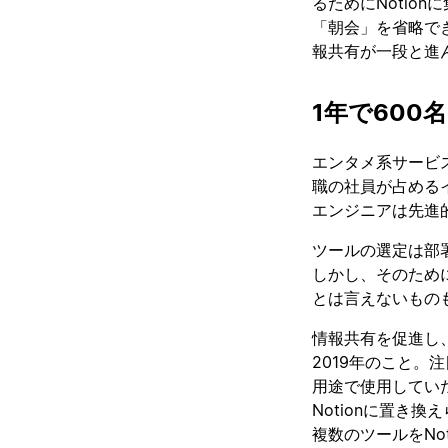
るためにNotio
「朝会」を省略でき
報共有が一段と進
1年で600
エンタメ系サービ
職の社員が占める
エンジニアは先進
ツールの選定は部
しかし、そのため
とは言えないもの
情報共有を促進し、
2019年のこと。
用途で使用してい
Notionに置き
複数のツールをNo