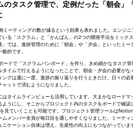
ムのタスク管理で、定例だった「朝会」
に
て定例ミーティングの数が減るという効果も表れました。エンジニ
ている「スクラム」と「かんばん」の2つの開発手法をミック
発」では、進捗管理のために「朝会」や「夕会」といったミー
一般的です。
nのボードで「スクラムバンボード」を作り、きめ細かなタスク管
ルタイムで行えるようになったことで、朝会・夕会の必要がな
ィングは週に一度、進捗の振り返りを行うときだけ。日々の必
チャットで済むようになりました。
にはタイムラインビューも活用しています。大まかなロードマ
るようにし、そこからプロジェクト内のタスクをボードで確認し
を見ていくことも可能です。プロジェクト管理ツールはNotio
ームメンバー全員が毎日目を通しやすくなりました。ミーティ
ュニケーション自体は増え、生産性の向上にもつながっていま