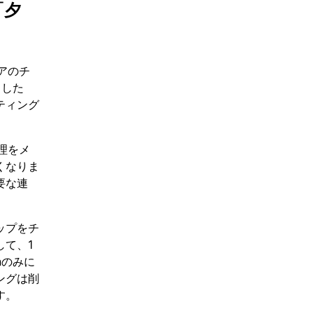
「夕
アのチ
スした
ティング
理をメ
くなりま
要な連
ップをチ
て、1
nのみに
ングは削
す。