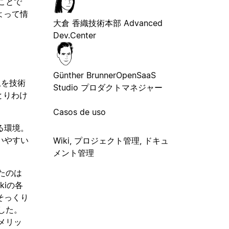
ことで
よって情
大倉 香織
技術本部 Advanced
Dev.Center
Günther Brunner
OpenSaaS
上を技術
Studio プロダクトマネジャー
とりわけ
Casos de uso
る環境。
いやすい
Wiki, プロジェクト管理, ドキュ
メント管理
たのは
kiの各
そっくり
した。
メリッ