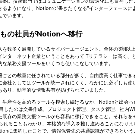
nに集約。技術部門ではコミュニケーションの最適化にも寄与した
るようになり、Notionの"書きたくなる"インターフェースに
んでいます。
名もの社員がNotionへ移行
スを数多く展開しているサイバーエージェント。全体の3割以
インターネット企業ということもあってITリテラシーは高く、
的な業務支援ツールをいくつも使いこなしています。
署ごとの裁量に任されている部分が多く、自由度高く仕事でき
に会社としてはツールが統一されにくく、なかには必ずしも使
もあり、効率的な情報共有が妨げられていました。
生産性を高めるツールを模索し続けるなか、Notionと出会っ
注目したのは文書作成、プロジェクト管理、タスク管理、社内Wi
た既存の業務支援ツールから容易に移行できること。それらを
換えられることもわかり、本格的な導入を推し進めることになりま
tionに集約したことで、情報保管先の共通認識ができるという