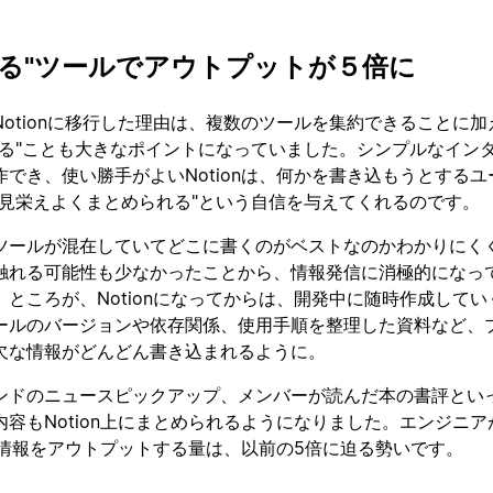
なる"ツールでアウトプットが５倍に
otionに移行した理由は、複数のツールを集約できることに加
なる"ことも大きなポイントになっていました。シンプルなイン
でき、使い勝手がよいNotionは、何かを書き込もうとするユ
も見栄えよくまとめられる"という自信を与えてくれるのです。
ツールが混在していてどこに書くのがベストなのかわかりにく
触れる可能性も少なかったことから、情報発信に消極的になっ
ところが、Notionになってからは、開発中に随時作成してい
ールのバージョンや依存関係、使用手順を整理した資料など、
欠な情報がどんどん書き込まれるように。
ンドのニュースピックアップ、メンバーが読んだ本の書評とい
容もNotion上にまとめられるようになりました。エンジニア
かの情報をアウトプットする量は、以前の5倍に迫る勢いです。