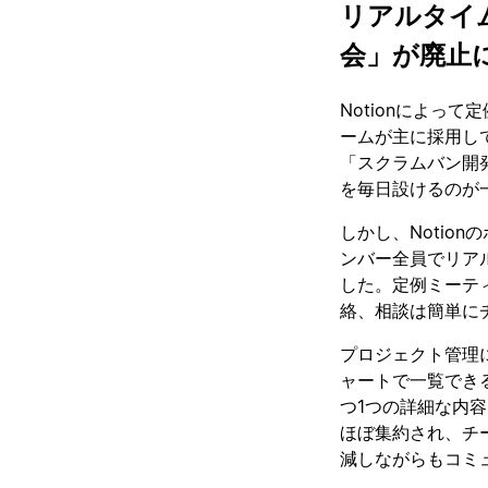
リアルタイ
会」が廃止
Notionによっ
ームが主に採用し
「スクラムバン開
を毎日設けるのが
しかし、Notio
ンバー全員でリア
した。定例ミーテ
絡、相談は簡単に
プロジェクト管理
ャートで一覧でき
つ1つの詳細な内容
ほぼ集約され、チ
減しながらもコミ