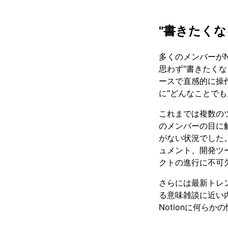
"書きたく
多くのメンバーがN
思わず"書きたく
ースで直感的に操作
に"どんなことで
これまでは複数の
のメンバーの目に
がない状況でした。
ュメント、開発ツ
クトの進行に不可
さらには最新トレ
る意味雑談に近い内
Notionに何ら