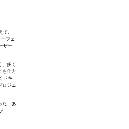
えて、
ターフェ
ーザー
く、多く
ても仕方
くドキ
プロジェ
った、あ
が