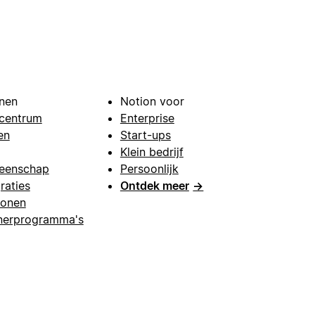
nen
Notion voor
centrum
Enterprise
en
Start-ups
Klein bedrijf
eenschap
Persoonlijk
raties
Ontdek meer
→
lonen
nerprogramma's