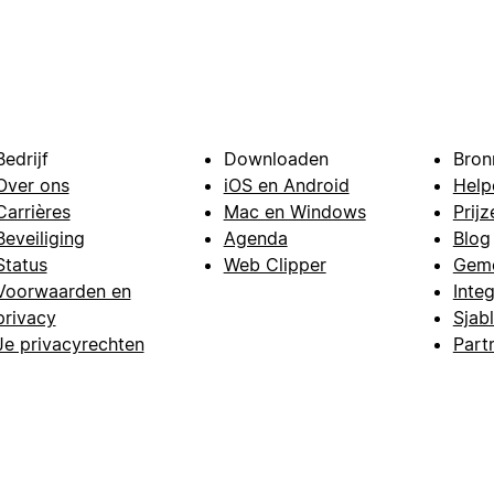
Bedrijf
Downloaden
Bron
Over ons
iOS en Android
Help
Carrières
Mac en Windows
Prijz
Beveiliging
Agenda
Blog
Status
Web Clipper
Gem
Voorwaarden en
Integ
privacy
Sjab
Je privacyrechten
Part