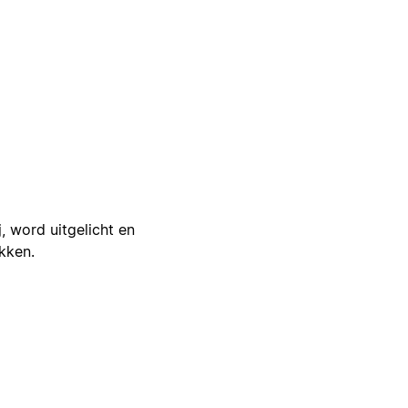
j, word uitgelicht en
ikken.