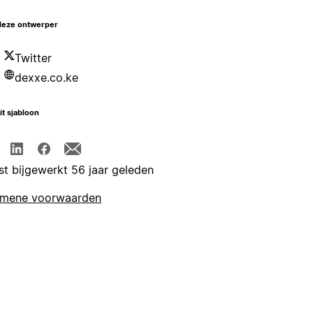
deze ontwerper
Twitter
dexxe.co.ke
it sjabloon
st bijgewerkt 56 jaar geleden
emene voorwaarden