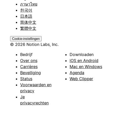
ภาษาไทย
한국어
日本語
简体中文
繁體中文
Cookie-instellingen
© 2026 Notion Labs, Inc.
Bedrijf
Downloaden
Over ons
iOS en Android
Carrières
Mac en Windows
Beveiliging
Agenda
Status
Web Clipper
Voorwaarden en
privacy
Je
privacyrechten