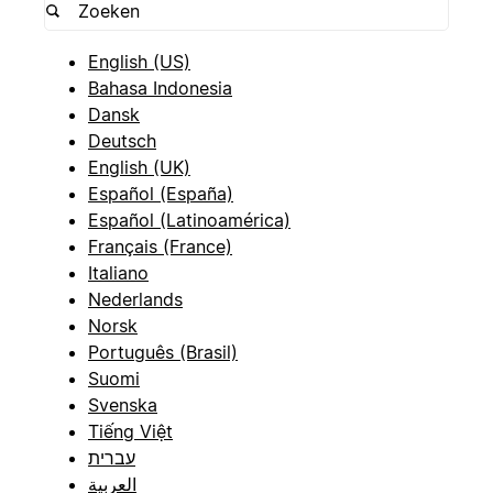
English (US)
Bahasa Indonesia
Dansk
Deutsch
English (UK)
Español (España)
Español (Latinoamérica)
Français (France)
Italiano
Nederlands
Norsk
Português (Brasil)
Suomi
Svenska
Tiếng Việt
עברית
العربية