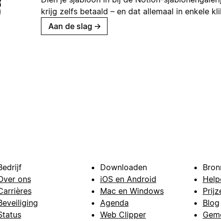
krijg zelfs betaald – en dat allemaal in enkele kl
Aan de slag
→
Bedrijf
Downloaden
Bron
Over ons
iOS en Android
Help
Carrières
Mac en Windows
Prijz
Beveiliging
Agenda
Blog
Status
Web Clipper
Gem