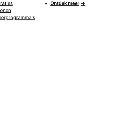
raties
Ontdek meer
→
lonen
nerprogramma's