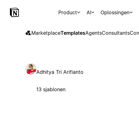
Product
AI
Oplossingen
Marketplace
Templates
Agents
Consultants
Con
Adhitya Tri Arifianto
13 sjablonen