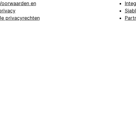
Voorwaarden en
Integ
privacy
Sjab
Je privacyrechten
Part