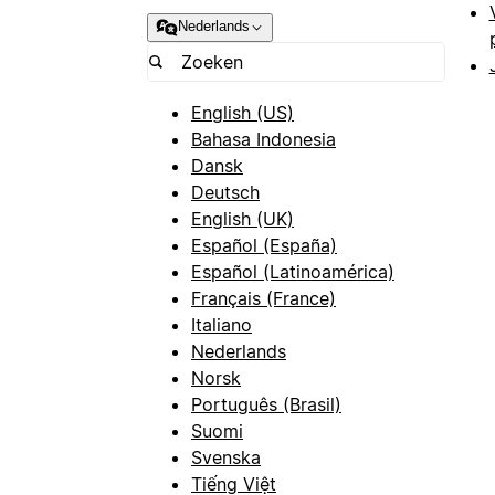
Nederlands
English (US)
Bahasa Indonesia
Dansk
Deutsch
English (UK)
Español (España)
Español (Latinoamérica)
Français (France)
Italiano
Nederlands
Norsk
Português (Brasil)
Suomi
Svenska
Tiếng Việt