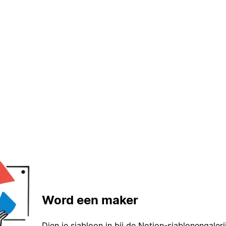
Word een maker
Dien je sjabloon in bij de Notion-sjablonengaleri