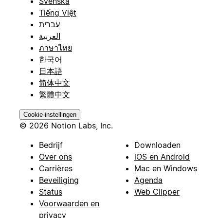
Svenska
Tiếng Việt
עברית
العربية
ภาษาไทย
한국어
日本語
简体中文
繁體中文
Cookie-instellingen
© 2026 Notion Labs, Inc.
Bedrijf
Downloaden
Over ons
iOS en Android
Carrières
Mac en Windows
Beveiliging
Agenda
Status
Web Clipper
Voorwaarden en
privacy