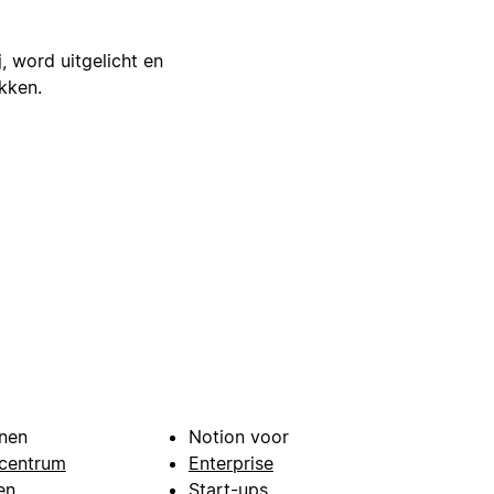
j, word uitgelicht en
ikken.
nen
Notion voor
centrum
Enterprise
en
Start-ups