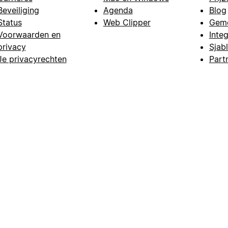
Beveiliging
Agenda
Blog
Status
Web Clipper
Gem
Voorwaarden en
Integ
privacy
Sjab
Je privacyrechten
Part