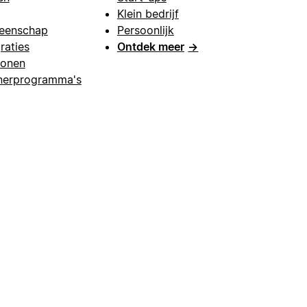
Klein bedrijf
eenschap
Persoonlijk
raties
Ontdek meer
→
lonen
nerprogramma's