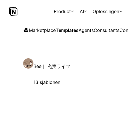
Product
AI
Oplossingen
Marketplace
Templates
Agents
Consultants
Con
Bee｜ 充実ライフ
13 sjablonen