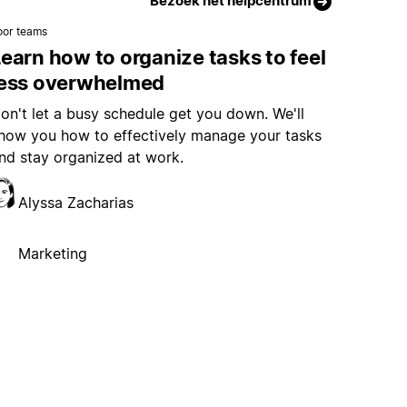
Bezoek het helpcentrum
oor teams
earn how to organize tasks to feel
less overwhelmed
on't let a busy schedule get you down. We'll
how you how to effectively manage your tasks
nd stay organized at work.
Alyssa Zacharias
Marketing