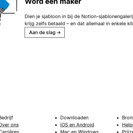
Word een maker
Dien je sjabloon in bij de Notion-sjablonengaleri
krijg zelfs betaald – en dat allemaal in enkele kl
Aan de slag
→
Bedrijf
Downloaden
Bron
Over ons
iOS en Android
Help
Carrières
Mac en Windows
Prijz