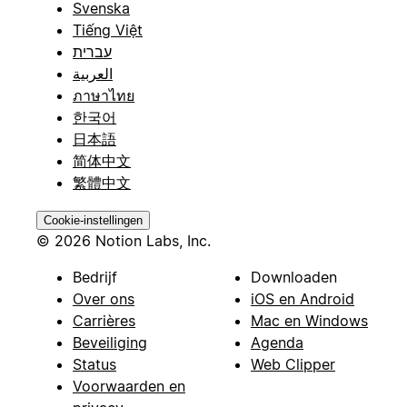
Svenska
Tiếng Việt
עברית
العربية
ภาษาไทย
한국어
日本語
简体中文
繁體中文
Cookie-instellingen
© 2026 Notion Labs, Inc.
Bedrijf
Downloaden
Over ons
iOS en Android
Carrières
Mac en Windows
Beveiliging
Agenda
Status
Web Clipper
Voorwaarden en