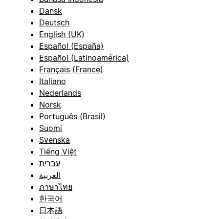
Dansk
Deutsch
English (UK)
Español (España)
Español (Latinoamérica)
Français (France)
Italiano
Nederlands
Norsk
Português (Brasil)
Suomi
Svenska
Tiếng Việt
עברית
العربية
ภาษาไทย
한국어
日本語