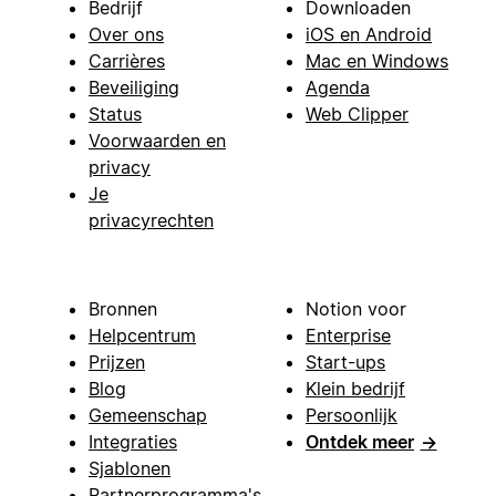
Bedrijf
Downloaden
Over ons
iOS en Android
Carrières
Mac en Windows
Beveiliging
Agenda
Status
Web Clipper
Voorwaarden en
privacy
Je
privacyrechten
Bronnen
Notion voor
Helpcentrum
Enterprise
Prijzen
Start-ups
Blog
Klein bedrijf
Gemeenschap
Persoonlijk
Integraties
Ontdek meer
→
Sjablonen
Partnerprogramma's