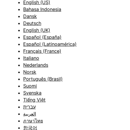
English (US)
Bahasa Indonesia
Dansk
Deutsch
English (UK)
Español (España)
Español (Latinoamérica)
Français (France)
Italiano
Nederlands
Norsk
Português (Brasil)
Suomi
Svenska
Tiếng Việt
עברית
العربية
ภาษาไทย
한국어