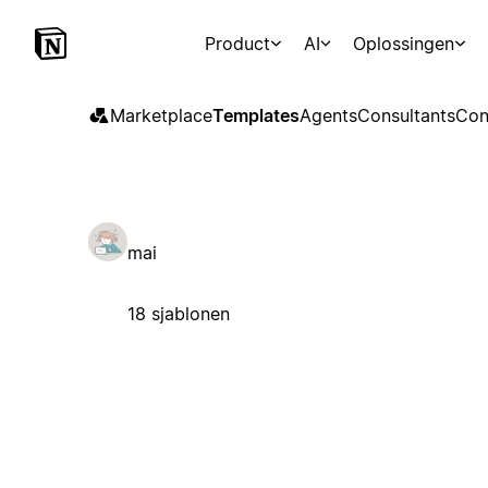
Product
AI
Oplossingen
Marketplace
Templates
Agents
Consultants
Con
mai
18 sjablonen