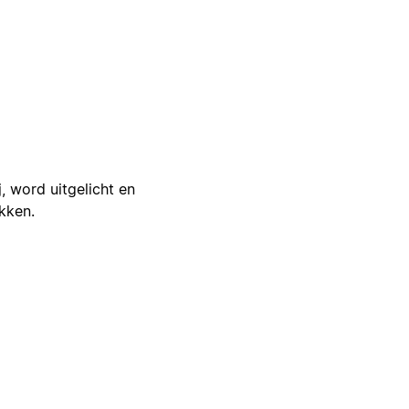
j, word uitgelicht en
ikken.