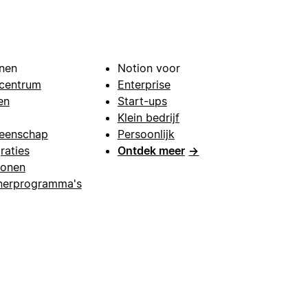
nen
Notion voor
centrum
Enterprise
en
Start-ups
Klein bedrijf
eenschap
Persoonlijk
raties
Ontdek meer
→
lonen
nerprogramma's