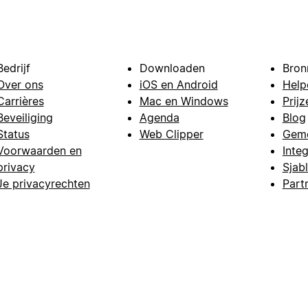
Bedrijf
Downloaden
Bron
Over ons
iOS en Android
Help
Carrières
Mac en Windows
Prijz
Beveiliging
Agenda
Blog
Status
Web Clipper
Gem
Voorwaarden en
Integ
privacy
Sjab
Je privacyrechten
Part