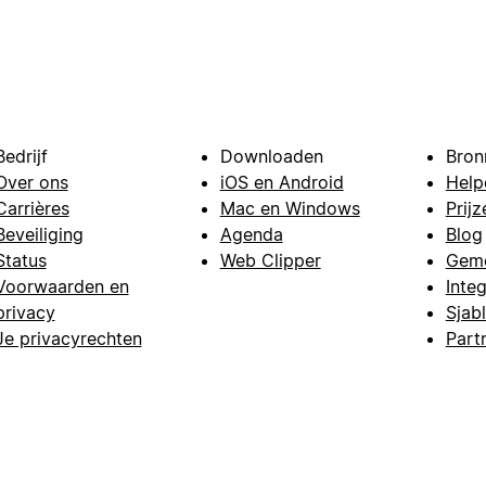
Bedrijf
Downloaden
Bron
Over ons
iOS en Android
Help
Carrières
Mac en Windows
Prijz
Beveiliging
Agenda
Blog
Status
Web Clipper
Gem
Voorwaarden en
Integ
privacy
Sjab
Je privacyrechten
Part