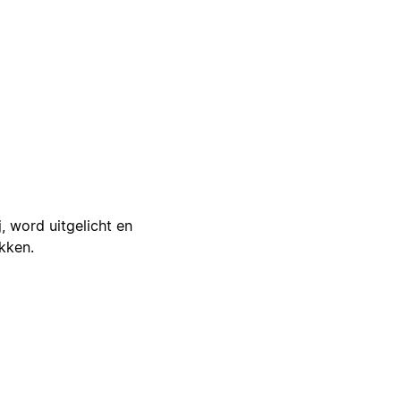
j, word uitgelicht en
ikken.