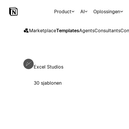
Product
AI
Oplossingen
Marketplace
Templates
Agents
Consultants
Con
Excel Studios
30 sjablonen