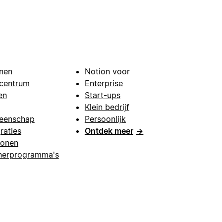
nen
Notion voor
centrum
Enterprise
en
Start-ups
Klein bedrijf
eenschap
Persoonlijk
raties
Ontdek meer
→
lonen
nerprogramma's