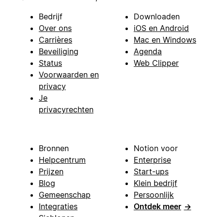
Bedrijf
Downloaden
Over ons
iOS en Android
Carrières
Mac en Windows
Beveiliging
Agenda
Status
Web Clipper
Voorwaarden en
privacy
Je
privacyrechten
Bronnen
Notion voor
Helpcentrum
Enterprise
Prijzen
Start-ups
Blog
Klein bedrijf
Gemeenschap
Persoonlijk
Integraties
Ontdek meer
→