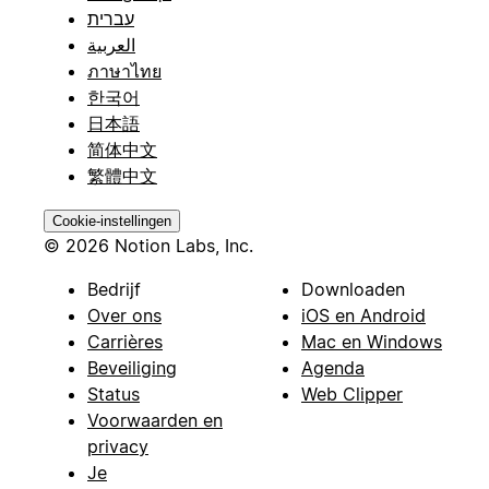
עברית
العربية
ภาษาไทย
한국어
日本語
简体中文
繁體中文
Cookie-instellingen
© 2026 Notion Labs, Inc.
Bedrijf
Downloaden
Over ons
iOS en Android
Carrières
Mac en Windows
Beveiliging
Agenda
Status
Web Clipper
Voorwaarden en
privacy
Je