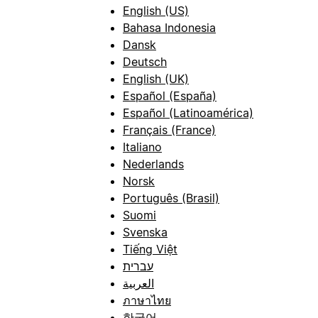
English (US)
Bahasa Indonesia
Dansk
Deutsch
English (UK)
Español (España)
Español (Latinoamérica)
Français (France)
Italiano
Nederlands
Norsk
Português (Brasil)
Suomi
Svenska
Tiếng Việt
עברית
العربية
ภาษาไทย
한국어