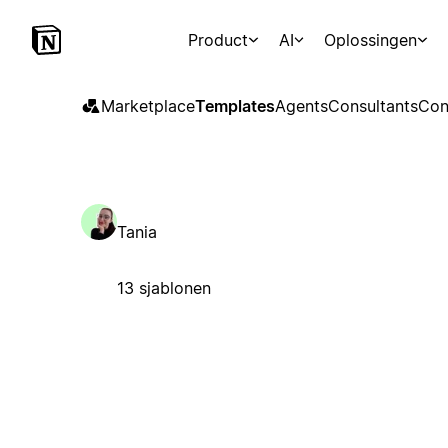
Product
AI
Oplossingen
Marketplace
Templates
Agents
Consultants
Con
Tania
13 sjablonen