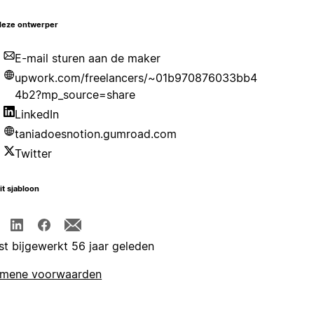
deze ontwerper
E-mail sturen aan de maker
upwork.com/freelancers/~01b970876033bb4
4b2?mp_source=share
LinkedIn
taniadoesnotion.gumroad.com
Twitter
it sjabloon
st bijgewerkt 56 jaar geleden
emene voorwaarden