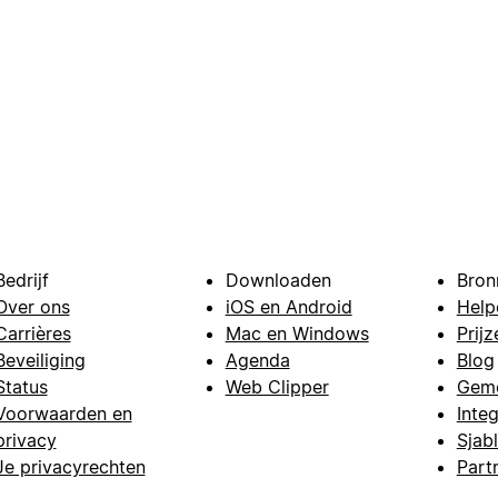
Bedrijf
Downloaden
Bron
Over ons
iOS en Android
Help
Carrières
Mac en Windows
Prijz
Beveiliging
Agenda
Blog
Status
Web Clipper
Gem
Voorwaarden en
Integ
privacy
Sjab
Je privacyrechten
Part