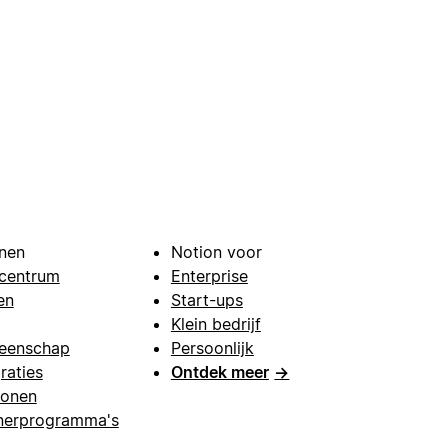
nen
Notion voor
centrum
Enterprise
en
Start-ups
Klein bedrijf
eenschap
Persoonlijk
raties
Ontdek meer
→
lonen
nerprogramma's