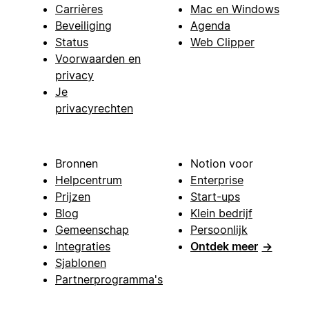
Carrières
Mac en Windows
Beveiliging
Agenda
Status
Web Clipper
Voorwaarden en
privacy
Je
privacyrechten
Bronnen
Notion voor
Helpcentrum
Enterprise
Prijzen
Start-ups
Blog
Klein bedrijf
Gemeenschap
Persoonlijk
Integraties
Ontdek meer
→
Sjablonen
Partnerprogramma's