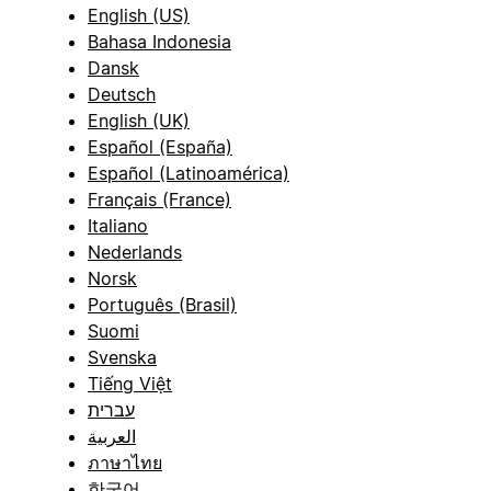
English (US)
Bahasa Indonesia
Dansk
Deutsch
English (UK)
Español (España)
Español (Latinoamérica)
Français (France)
Italiano
Nederlands
Norsk
Português (Brasil)
Suomi
Svenska
Tiếng Việt
עברית
العربية
ภาษาไทย
한국어