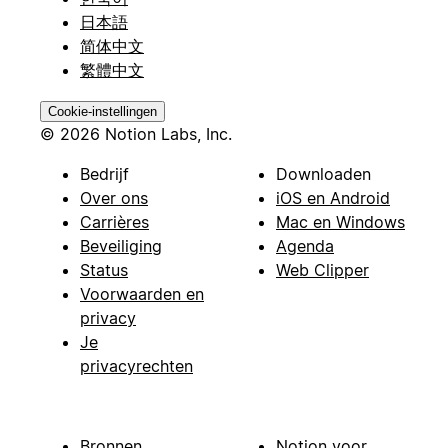
日本語
简体中文
繁體中文
Cookie-instellingen
© 2026 Notion Labs, Inc.
Bedrijf
Downloaden
Over ons
iOS en Android
Carrières
Mac en Windows
Beveiliging
Agenda
Status
Web Clipper
Voorwaarden en
privacy
Je
privacyrechten
Bronnen
Notion voor