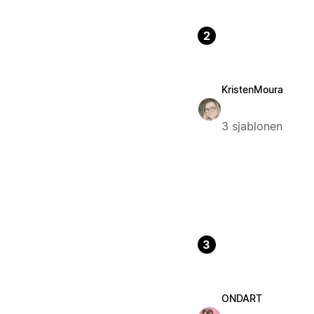
2
KristenMoura
3 sjablonen
3
ONDART