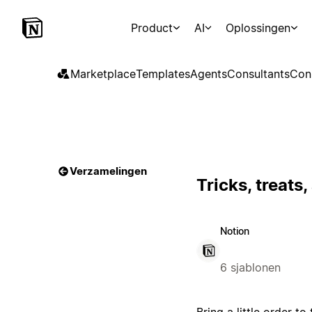
Product
AI
Oplossingen
Marketplace
Templates
Agents
Consultants
Con
Verzamelingen
Tricks, treats
Notion
6 sjablonen
Bring a little order t