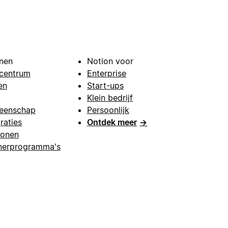
nen
Notion voor
centrum
Enterprise
en
Start-ups
Klein bedrijf
eenschap
Persoonlijk
raties
Ontdek meer
→
lonen
nerprogramma's