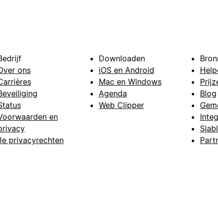
Bedrijf
Downloaden
Bron
Over ons
iOS en Android
Help
Carrières
Mac en Windows
Prijz
Beveiliging
Agenda
Blog
Status
Web Clipper
Gem
Voorwaarden en
Integ
privacy
Sjab
Je privacyrechten
Part