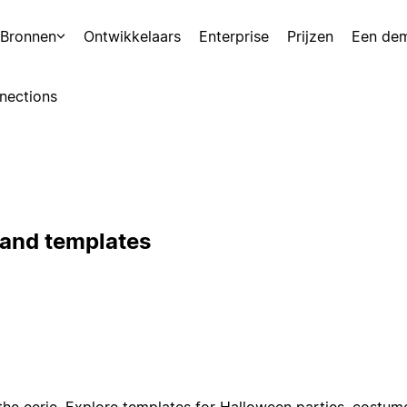
Bronnen
Ontwikkelaars
Enterprise
Prijzen
Een de
nections
, and templates
o the eerie. Explore templates for Halloween parties, costume