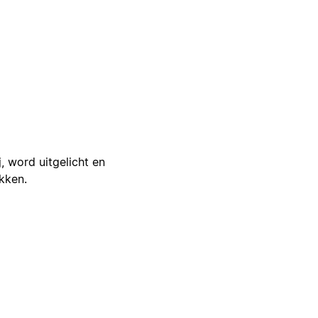
j, word uitgelicht en
ikken.