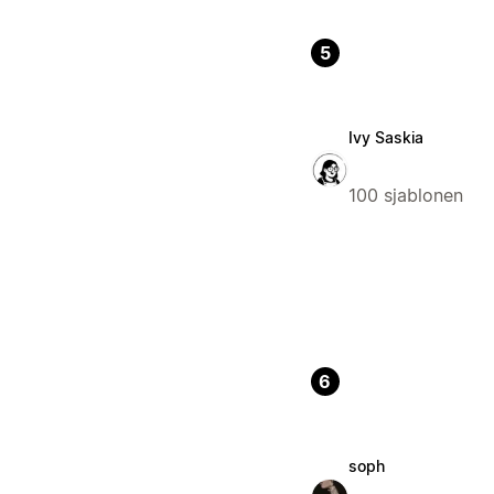
5
Ivy Saskia
100 sjablonen
6
soph