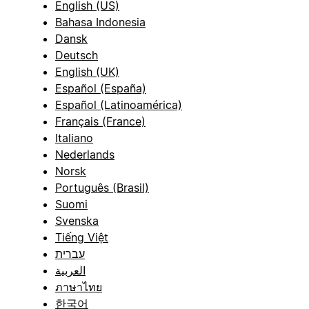
English (US)
Bahasa Indonesia
Dansk
Deutsch
English (UK)
Español (España)
Español (Latinoamérica)
Français (France)
Italiano
Nederlands
Norsk
Português (Brasil)
Suomi
Svenska
Tiếng Việt
עברית
العربية
ภาษาไทย
한국어