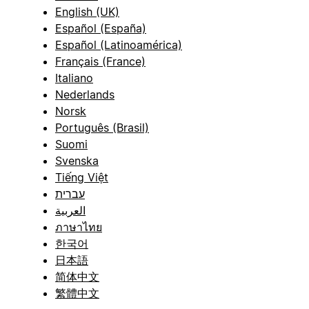
English (UK)
Español (España)
Español (Latinoamérica)
Français (France)
Italiano
Nederlands
Norsk
Português (Brasil)
Suomi
Svenska
Tiếng Việt
עברית
العربية
ภาษาไทย
한국어
日本語
简体中文
繁體中文