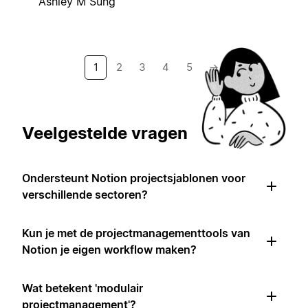
Ashley M Sung
1
2
3
4
5
→
Veelgestelde vragen
Ondersteunt Notion projectsjablonen voor
verschillende sectoren?
Kun je met de projectmanagementtools van
Notion je eigen workflow maken?
Wat betekent 'modulair
projectmanagement'?